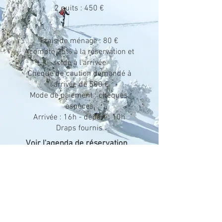
2 nuits : 450 €
Frais de ménage : 80 €
Acompte 25% à la réservation et
solde à l'arrivée
Chèque de caution demandé à
l'arrivée de 500 €
Mode de paiement : chèques,
espèces
Arrivée : 16h - départ : 10h
Draps fournis
Voir l'agenda de réservation
Mentions légales
Politique en matière de cookies
Politique de confidentialité