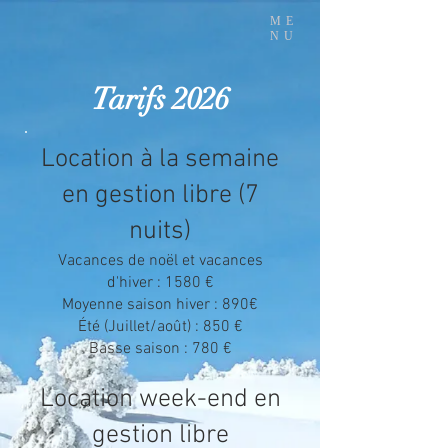
ME
NU
Tarifs 2026
Location à la semaine
en gestion libre (7
nuits)
Vacances de noël et vacances
d'hiver : 1580 €
Moyenne saison hiver : 890€
Été (Juillet/août) : 850 €
Basse saison : 780 €
Location week-end en
gestion libre